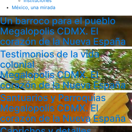
Instituciones
México, una mirada
Un barroco para el pueblo
Megalopolis CDMX. El
corazón de la Nueva España
Testimonios de la vida
colonial
Megalopolis CDMX. El
corazón de la Nueva España
Santuarios y Parroquias
Megalopolis CDMX. El
corazón de la Nueva España
Caprichos y detalles