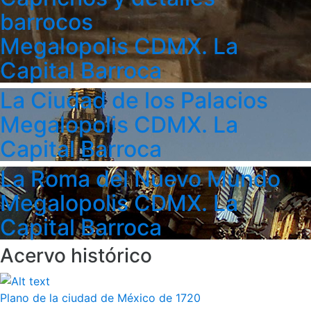
barrocos
Megalopolis CDMX. La
Capital Barroca
La Ciudad de los Palacios
Megalopolis CDMX. La
Capital Barroca
La Roma del Nuevo Mundo
Megalopolis CDMX. La
Capital Barroca
Acervo histórico
Plano de la ciudad de México de 1720