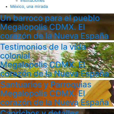
Instituciones
México, una mirada
Un barroco para el pueblo
Megalopolis CDMX. El
corazón de la Nueva España
Testimonios de la vida
colonial
Megalopolis CDMX. El
corazón de la Nueva España
Santuarios y Parroquias
Megalopolis CDMX. El
corazón de la Nueva España
Caprichos y detalles