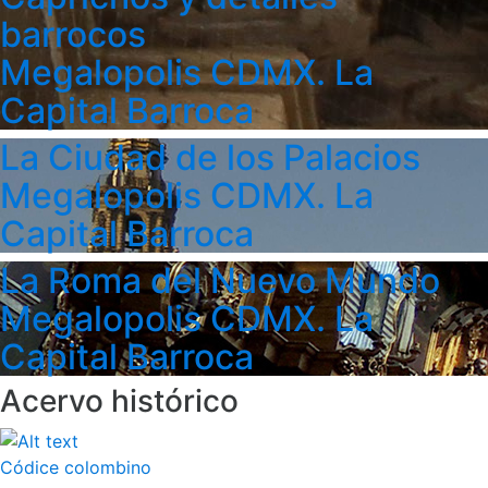
barrocos
Megalopolis CDMX. La
Capital Barroca
La Ciudad de los Palacios
Megalopolis CDMX. La
Capital Barroca
La Roma del Nuevo Mundo
Megalopolis CDMX. La
Capital Barroca
Acervo histórico
Códice colombino