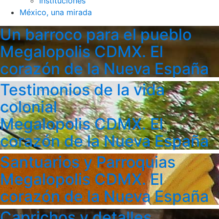
Instituciones
México, una mirada
Un barroco para el pueblo
Megalopolis CDMX. El
corazón de la Nueva España
Testimonios de la vida
colonial
Megalopolis CDMX. El
corazón de la Nueva España
Santuarios y Parroquias
Megalopolis CDMX. El
corazón de la Nueva España
Caprichos y detalles