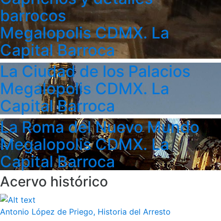
barrocos
Megalopolis CDMX. La
Capital Barroca
La Ciudad de los Palacios
Megalopolis CDMX. La
Capital Barroca
La Roma del Nuevo Mundo
Megalopolis CDMX. La
Capital Barroca
Acervo histórico
Antonio López de Priego, Historia del Arresto