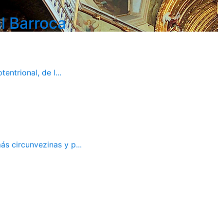
l Barroca
ntrional, de l...
ás circunvezinas y p...