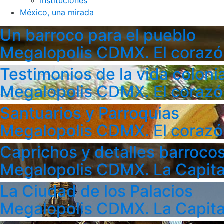
Instituciones
México, una mirada
Un barroco para el pueblo
Megalopolis CDMX. El corazó
Testimonios de la vida colonia
Megalopolis CDMX. El corazó
Santuarios y Parroquias
Megalopolis CDMX. El corazó
Caprichos y detalles barroco
Megalopolis CDMX. La Capita
La Ciudad de los Palacios
Megalopolis CDMX. La Capita