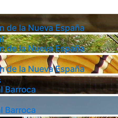
n de la Nueva España
l
n de la Nueva España
n de la Nueva España
s
l Barroca
l Barroca