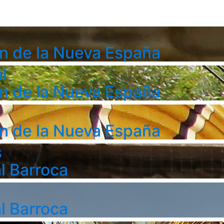
n de la Nueva España
l
n de la Nueva España
n de la Nueva España
s
l Barroca
l Barroca