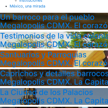
Instituciones
México, una mirada
Un barroco para el pueblo
Megalopolis CDMX. El corazó
Testimonios de la vida colonia
Megalopolis CDMX. El corazó
Santuarios y Parroquias
Megalopolis CDMX. El corazó
Caprichos y detalles barroco
Megalopolis CDMX. La Capita
La Ciudad de los Palacios
Megalopolis CDMX. La Capita