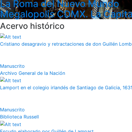
La Roma del Nuevo Mundo
Megalopolis CDMX. La Capita
Acervo histórico
Cristiano desagravio y retractaciones de don Guillén Lom
Manuscrito
Archivo General de la Nación
Lamport en el colegio irlandés de Santiago de Galicia, 163
Manuscrito
Biblioteca Russell
Escudo elaborado por Guillén de Lampart