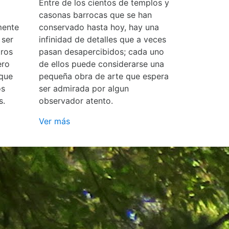
Entre de los cientos de templos y
casonas barrocas que se han
mente
conservado hasta hoy, hay una
 ser
infinidad de detalles que a veces
ros
pasan desapercibidos; cada uno
ero
de ellos puede considerarse una
 que
pequeña obra de arte que espera
os
ser admirada por algun
s.
observador atento.
Ver más