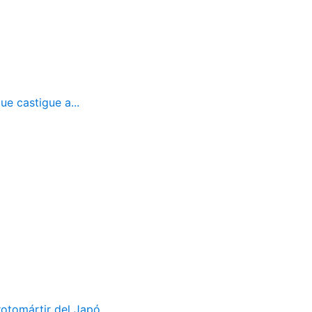
ue castigue a...
otomártir del Japó...