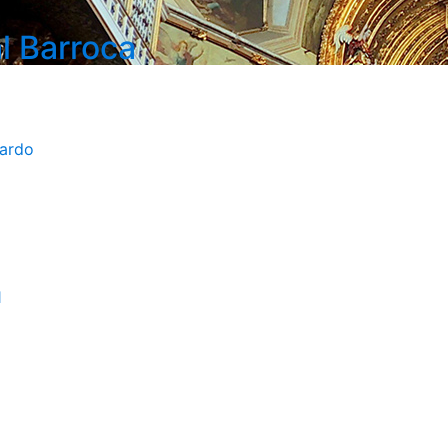
l Barroca
bardo
1