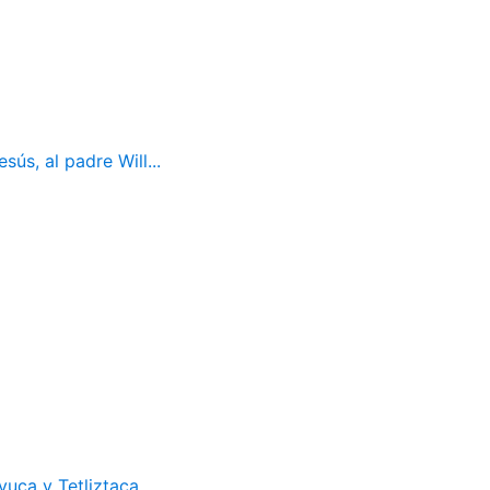
ús, al padre Will...
uca y Tetliztaca