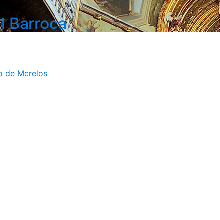
l Barroca
do de Morelos