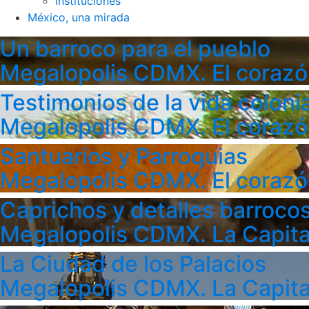
Instituciones
México, una mirada
Un barroco para el pueblo
Megalopolis CDMX. El corazó
Testimonios de la vida colonia
Megalopolis CDMX. El corazó
Santuarios y Parroquias
Megalopolis CDMX. El corazó
Caprichos y detalles barroco
Megalopolis CDMX. La Capita
La Ciudad de los Palacios
Megalopolis CDMX. La Capita