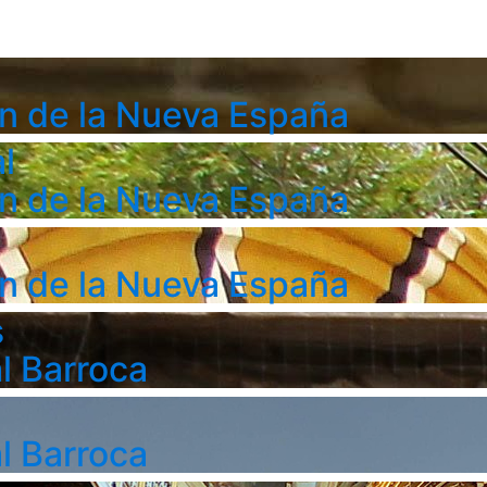
n de la Nueva España
l
n de la Nueva España
n de la Nueva España
s
l Barroca
l Barroca