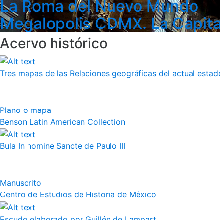
La Roma del Nuevo Mundo
Megalopolis CDMX. La Capita
Acervo histórico
Tres mapas de las Relaciones geográficas del actual esta
Plano o mapa
Benson Latin American Collection
Bula In nomine Sancte de Paulo III
Manuscrito
Centro de Estudios de Historia de México
Escudo elaborado por Guillén de Lampart