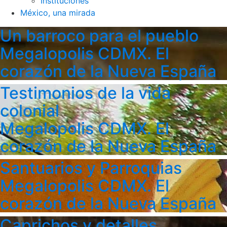
Instituciones
México, una mirada
Un barroco para el pueblo
Megalopolis CDMX. El
corazón de la Nueva España
Testimonios de la vida
colonial
Megalopolis CDMX. El
corazón de la Nueva España
Santuarios y Parroquias
Megalopolis CDMX. El
corazón de la Nueva España
Caprichos y detalles