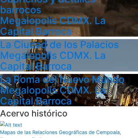
barrocos
Megalopolis CDMX. La
Capital Barroca
La Ciudad de los Palacios
Megalopolis CDMX. La
Capital Barroca
La Roma del Nuevo Mundo
Megalopolis CDMX. La
Capital Barroca
Acervo histórico
Mapas de las Relaciones Geográficas de Cempoala,