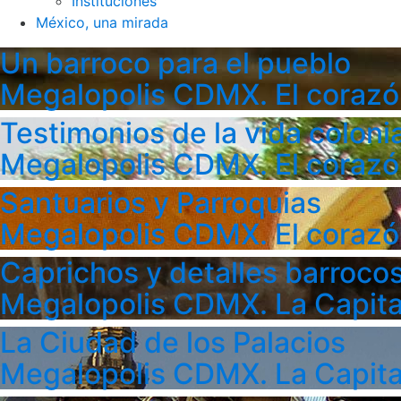
Instituciones
México, una mirada
Un barroco para el pueblo
Megalopolis CDMX. El corazó
Testimonios de la vida colonia
Megalopolis CDMX. El corazó
Santuarios y Parroquias
Megalopolis CDMX. El corazó
Caprichos y detalles barroco
Megalopolis CDMX. La Capita
La Ciudad de los Palacios
Megalopolis CDMX. La Capita