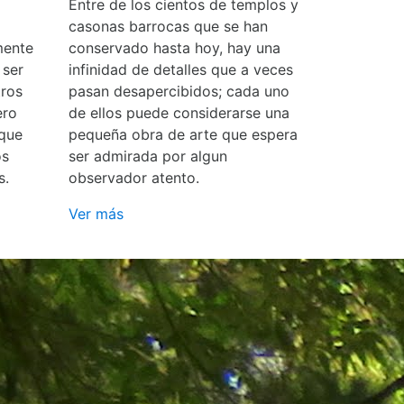
Entre de los cientos de templos y
casonas barrocas que se han
mente
conservado hasta hoy, hay una
 ser
infinidad de detalles que a veces
ros
pasan desapercibidos; cada uno
ero
de ellos puede considerarse una
 que
pequeña obra de arte que espera
os
ser admirada por algun
s.
observador atento.
Ver más