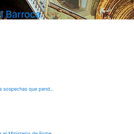
l Barroca
as sospechas que pend...
el Ministerio de Fome...