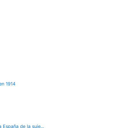
en 1914
 España de la suje...