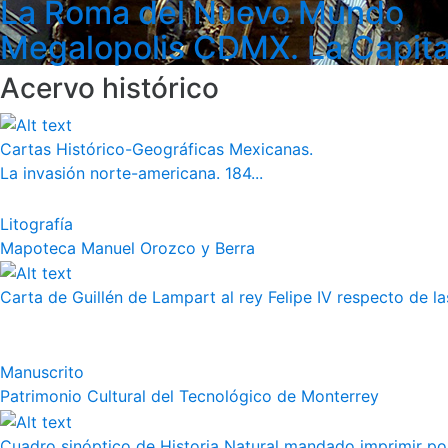
La Roma del Nuevo Mundo
Megalopolis CDMX. La Capita
Acervo histórico
Cartas Histórico-Geográficas Mexicanas.
La invasión norte-americana. 184...
Litografía
Mapoteca Manuel Orozco y Berra
Carta de Guillén de Lampart al rey Felipe IV respecto de l
Manuscrito
Patrimonio Cultural del Tecnológico de Monterrey
Cuadro sinóptico de Historia Natural mandado imprimir por 