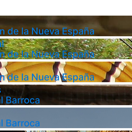
n de la Nueva España
l
n de la Nueva España
n de la Nueva España
s
l Barroca
l Barroca