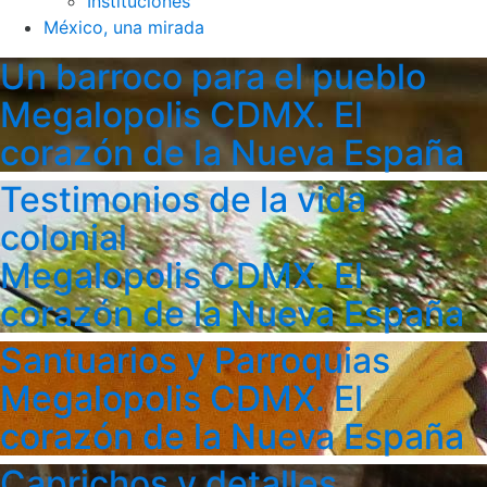
Instituciones
México, una mirada
Un barroco para el pueblo
Megalopolis CDMX. El
corazón de la Nueva España
Testimonios de la vida
colonial
Megalopolis CDMX. El
corazón de la Nueva España
Santuarios y Parroquias
Megalopolis CDMX. El
corazón de la Nueva España
Caprichos y detalles