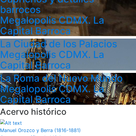
barrocos
Megalopolis CDMX. La
Capital Barroca
La Ciudad de los Palacios
Megalopolis CDMX. La
Capital Barroca
La Roma del Nuevo Mundo
Megalopolis CDMX. La
Capital Barroca
Acervo histórico
Manuel Orozco y Berra (1816-1881)