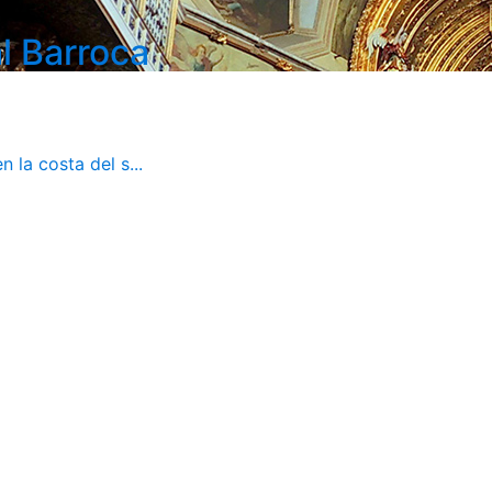
l Barroca
 la costa del s...