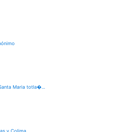
Anónimo
Santa Maria totla�...
cas y Colima