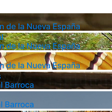
n de la Nueva España
l
n de la Nueva España
n de la Nueva España
s
l Barroca
l Barroca