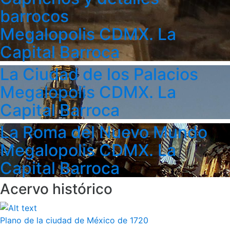
barrocos
Megalopolis CDMX. La
Capital Barroca
La Ciudad de los Palacios
Megalopolis CDMX. La
Capital Barroca
La Roma del Nuevo Mundo
Megalopolis CDMX. La
Capital Barroca
Acervo histórico
Plano de la ciudad de México de 1720