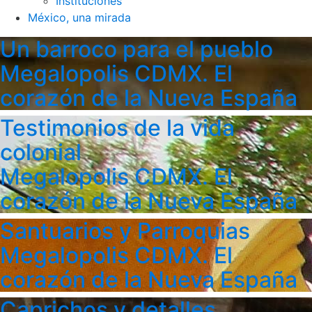
Instituciones
México, una mirada
Un barroco para el pueblo
Megalopolis CDMX. El
corazón de la Nueva España
Testimonios de la vida
colonial
Megalopolis CDMX. El
corazón de la Nueva España
Santuarios y Parroquias
Megalopolis CDMX. El
corazón de la Nueva España
Caprichos y detalles