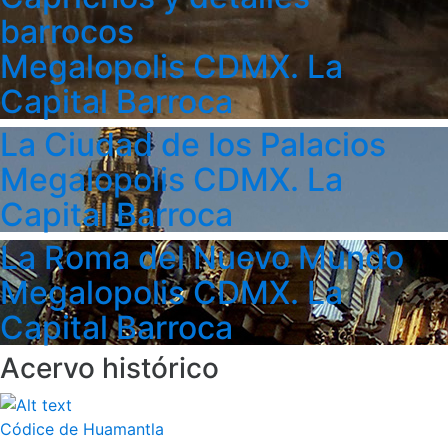
barrocos
Megalopolis CDMX. La
Capital Barroca
La Ciudad de los Palacios
Megalopolis CDMX. La
Capital Barroca
La Roma del Nuevo Mundo
Megalopolis CDMX. La
Capital Barroca
Acervo histórico
Códice de Huamantla