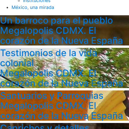
Instituciones
México, una mirada
Un barroco para el pueblo
Megalopolis CDMX. El
corazón de la Nueva España
Testimonios de la vida
colonial
Megalopolis CDMX. El
corazón de la Nueva España
Santuarios y Parroquias
Megalopolis CDMX. El
corazón de la Nueva España
Caprichos y detalles