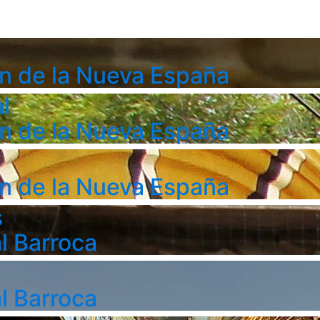
n de la Nueva España
l
n de la Nueva España
n de la Nueva España
s
l Barroca
l Barroca