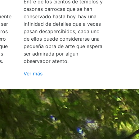
Entre de los cientos de templos y
casonas barrocas que se han
mente
conservado hasta hoy, hay una
 ser
infinidad de detalles que a veces
ros
pasan desapercibidos; cada uno
ero
de ellos puede considerarse una
 que
pequeña obra de arte que espera
os
ser admirada por algun
s.
observador atento.
Ver más