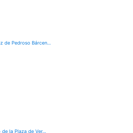
z de Pedroso Bárcen...
de la Plaza de Ver...