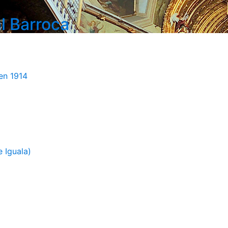
l Barroca
en 1914
 Iguala)