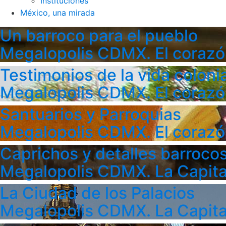
Instituciones
México, una mirada
Un barroco para el pueblo
Megalopolis CDMX. El corazó
Testimonios de la vida colonia
Megalopolis CDMX. El corazó
Santuarios y Parroquias
Megalopolis CDMX. El corazó
Caprichos y detalles barroco
Megalopolis CDMX. La Capita
La Ciudad de los Palacios
Megalopolis CDMX. La Capita