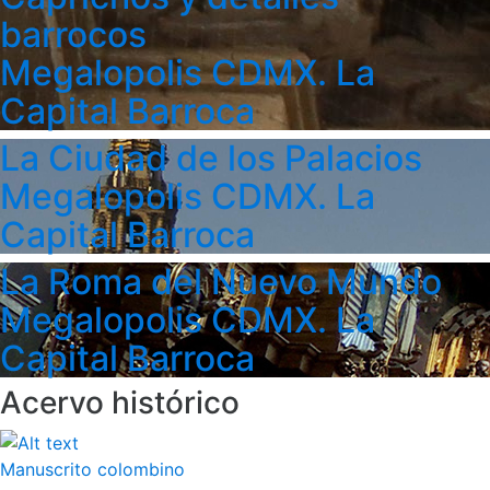
barrocos
Megalopolis CDMX. La
Capital Barroca
La Ciudad de los Palacios
Megalopolis CDMX. La
Capital Barroca
La Roma del Nuevo Mundo
Megalopolis CDMX. La
Capital Barroca
Acervo histórico
Manuscrito colombino