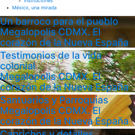
Instituciones
México, una mirada
Un barroco para el pueblo
Megalopolis CDMX. El
corazón de la Nueva España
Testimonios de la vida
colonial
Megalopolis CDMX. El
corazón de la Nueva España
Santuarios y Parroquias
Megalopolis CDMX. El
corazón de la Nueva España
Caprichos y detalles