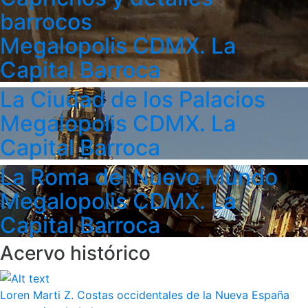
barrocos
Megalopolis CDMX. La
Capital Barroca
La Ciudad de los Palacios
Megalopolis CDMX. La
Capital Barroca
La Roma del Nuevo Mundo
Megalopolis CDMX. La
Capital Barroca
Acervo histórico
Loren Marti Z. Costas occidentales de la Nueva España