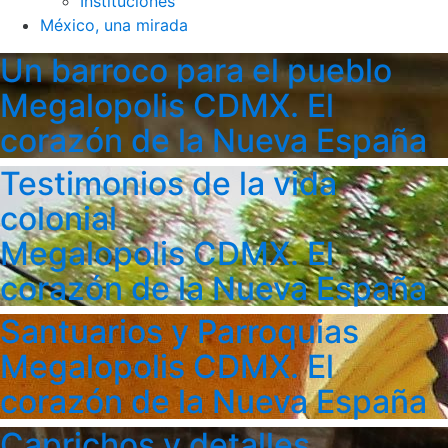
Instituciones
México, una mirada
Un barroco para el pueblo
Megalopolis CDMX. El
corazón de la Nueva España
Testimonios de la vida
colonial
Megalopolis CDMX. El
corazón de la Nueva España
Santuarios y Parroquias
Megalopolis CDMX. El
corazón de la Nueva España
Caprichos y detalles