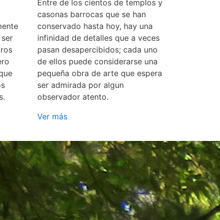
Entre de los cientos de templos y
casonas barrocas que se han
mente
conservado hasta hoy, hay una
 ser
infinidad de detalles que a veces
ros
pasan desapercibidos; cada uno
ero
de ellos puede considerarse una
 que
pequeña obra de arte que espera
os
ser admirada por algun
s.
observador atento.
Ver más