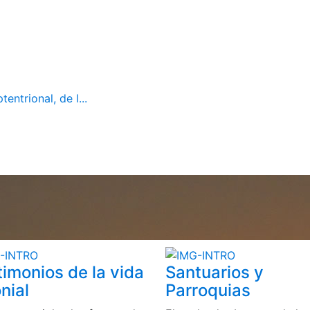
ntrional, de l...
timonios de la vida
Santuarios y
nial
Parroquias