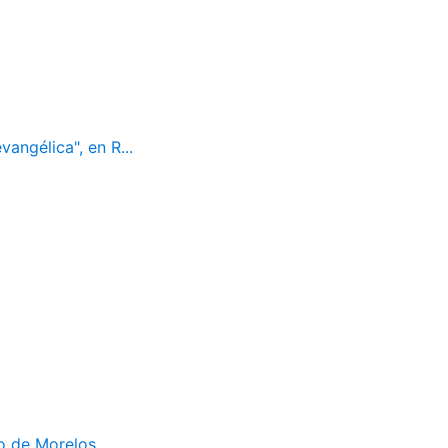
vangélica", en R...
do de Morelos