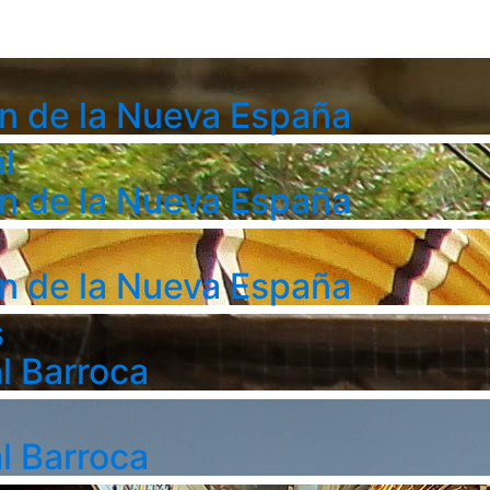
n de la Nueva España
l
n de la Nueva España
n de la Nueva España
s
l Barroca
l Barroca