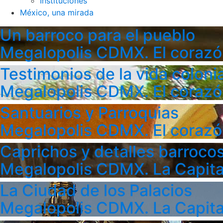
Instituciones
México, una mirada
Un barroco para el pueblo
Megalopolis CDMX. El corazó
Testimonios de la vida colonia
Megalopolis CDMX. El corazó
Santuarios y Parroquias
Megalopolis CDMX. El corazó
Caprichos y detalles barroco
Megalopolis CDMX. La Capita
La Ciudad de los Palacios
Megalopolis CDMX. La Capita