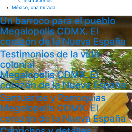
Instituciones
México, una mirada
Un barroco para el pueblo
Megalopolis CDMX. El
corazón de la Nueva España
Testimonios de la vida
colonial
Megalopolis CDMX. El
corazón de la Nueva España
Santuarios y Parroquias
Megalopolis CDMX. El
corazón de la Nueva España
Caprichos y detalles