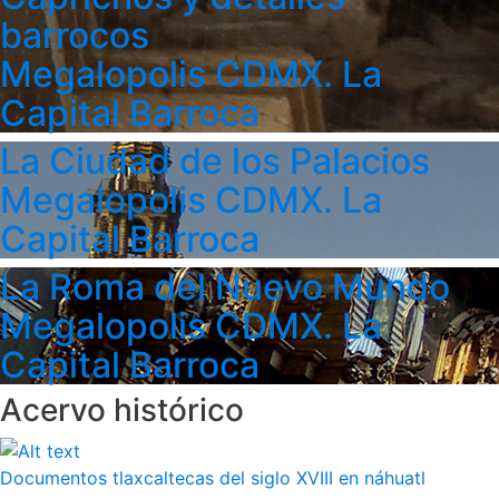
barrocos
Megalopolis CDMX. La
Capital Barroca
La Ciudad de los Palacios
Megalopolis CDMX. La
Capital Barroca
La Roma del Nuevo Mundo
Megalopolis CDMX. La
Capital Barroca
Acervo histórico
Documentos tlaxcaltecas del siglo XVIII en náhuatl