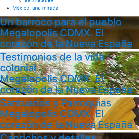
Instituciones
México, una mirada
Un barroco para el pueblo
Megalopolis CDMX. El
corazón de la Nueva España
Testimonios de la vida
colonial
Megalopolis CDMX. El
corazón de la Nueva España
Santuarios y Parroquias
Megalopolis CDMX. El
corazón de la Nueva España
Caprichos y detalles