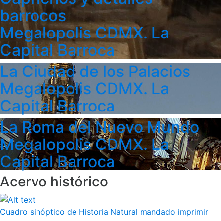
barrocos
Megalopolis CDMX. La
Capital Barroca
La Ciudad de los Palacios
Megalopolis CDMX. La
Capital Barroca
La Roma del Nuevo Mundo
Megalopolis CDMX. La
Capital Barroca
Acervo histórico
Cuadro sinóptico de Historia Natural mandado imprimir