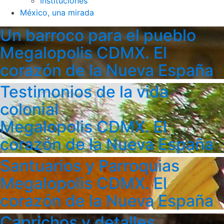
Instituciones
México, una mirada
Un barroco para el pueblo
Megalopolis CDMX. El
corazón de la Nueva España
Testimonios de la vida
colonial
Megalopolis CDMX. El
corazón de la Nueva España
Santuarios y Parroquias
Megalopolis CDMX. El
corazón de la Nueva España
Caprichos y detalles