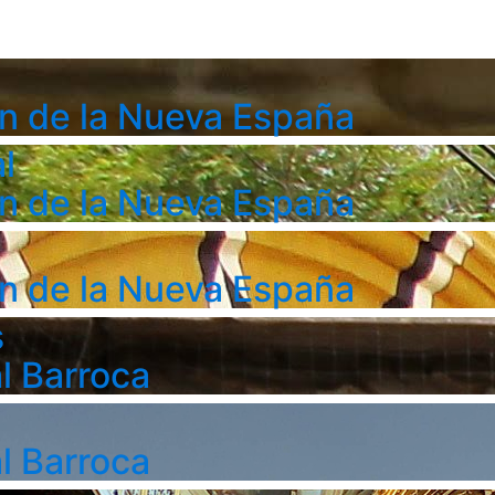
n de la Nueva España
l
n de la Nueva España
n de la Nueva España
s
l Barroca
l Barroca