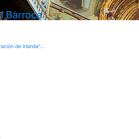
l Barroca
ación de Irlanda"...
1