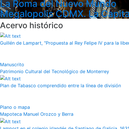
La Roma del Nuevo Mundo
Megalopolis CDMX. La Capita
Acervo histórico
Guillén de Lampart, "Propuesta al Rey Felipe IV para la liber
Manuscrito
Patrimonio Cultural del Tecnológico de Monterrey
Plan de Tabasco comprendido entre la línea de división
Plano o mapa
Mapoteca Manuel Orozco y Berra
Lamport en el colegio irlandés de Santiago de Galicia, 163