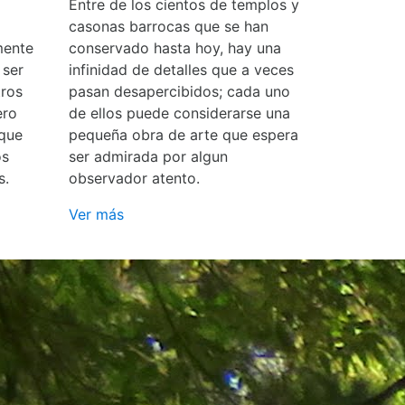
Entre de los cientos de templos y
casonas barrocas que se han
mente
conservado hasta hoy, hay una
 ser
infinidad de detalles que a veces
ros
pasan desapercibidos; cada uno
ero
de ellos puede considerarse una
 que
pequeña obra de arte que espera
os
ser admirada por algun
s.
observador atento.
Ver más