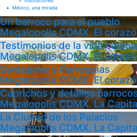
Instituciones
México, una mirada
Un barroco para el pueblo
Megalopolis CDMX. El corazó
Testimonios de la vida colonia
Megalopolis CDMX. El corazó
Santuarios y Parroquias
Megalopolis CDMX. El corazó
Caprichos y detalles barroco
Megalopolis CDMX. La Capita
La Ciudad de los Palacios
Megalopolis CDMX. La Capita