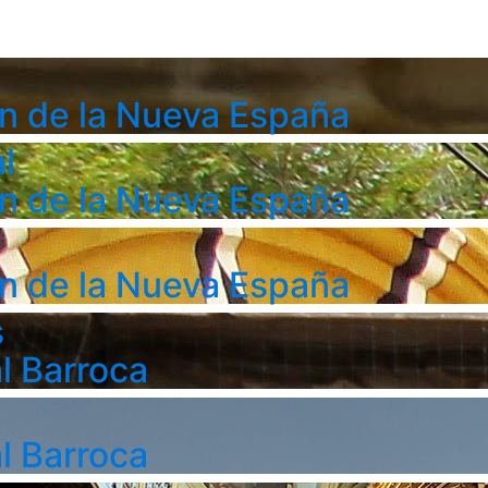
n de la Nueva España
l
n de la Nueva España
n de la Nueva España
s
l Barroca
l Barroca