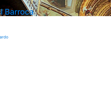
l Barroca
bardo