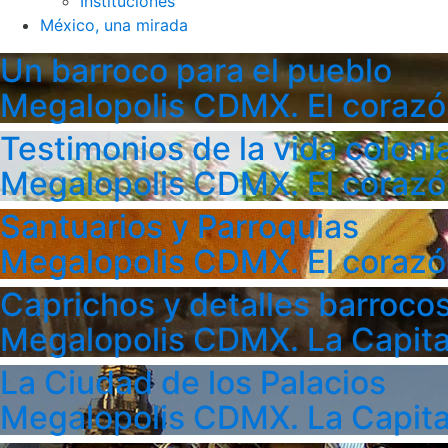
Instituciones
México, una mirada
Un barroco para el pueblo
Megalopolis CDMX. El corazó
Testimonios de la vida colonia
Megalopolis CDMX. El corazó
Santuarios y Parroquias
Megalopolis CDMX. El corazó
Caprichos y detalles barroco
Megalopolis CDMX. La Capita
La Ciudad de los Palacios
Megalopolis CDMX. La Capita