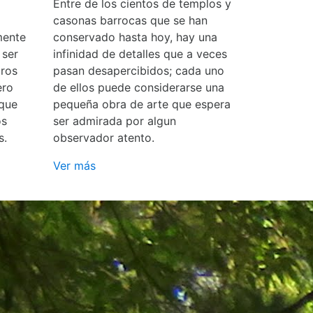
Entre de los cientos de templos y
casonas barrocas que se han
mente
conservado hasta hoy, hay una
 ser
infinidad de detalles que a veces
ros
pasan desapercibidos; cada uno
ero
de ellos puede considerarse una
 que
pequeña obra de arte que espera
os
ser admirada por algun
s.
observador atento.
Ver más