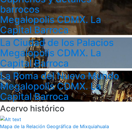
barrocos
Megalopolis CDMX. La
Capital Barroca
La Ciudad de los Palacios
Megalopolis CDMX. La
Capital Barroca
La Roma del Nuevo Mundo
Megalopolis CDMX. La
Capital Barroca
Acervo histórico
Mapa de la Relación Geográfica de Mixquiahuala