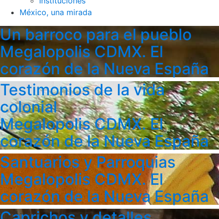
Instituciones
México, una mirada
Un barroco para el pueblo
Megalopolis CDMX. El
corazón de la Nueva España
Testimonios de la vida
colonial
Megalopolis CDMX. El
corazón de la Nueva España
Santuarios y Parroquias
Megalopolis CDMX. El
corazón de la Nueva España
Caprichos y detalles