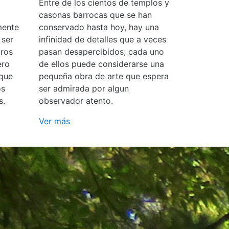
Entre de los cientos de templos y
casonas barrocas que se han
mente
conservado hasta hoy, hay una
 ser
infinidad de detalles que a veces
ros
pasan desapercibidos; cada uno
ero
de ellos puede considerarse una
 que
pequeña obra de arte que espera
os
ser admirada por algun
s.
observador atento.
Ver más