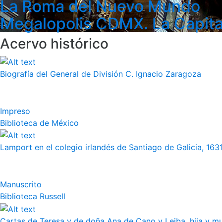
La Roma del Nuevo Mundo
Megalopolis CDMX. La Capita
Acervo histórico
Biografía del General de División C. Ignacio Zaragoza
Impreso
Biblioteca de México
Lamport en el colegio irlandés de Santiago de Galicia, 163
Manuscrito
Biblioteca Russell
Cartas de Teresa y de doña Ana de Cano y Leiba, hija y muj