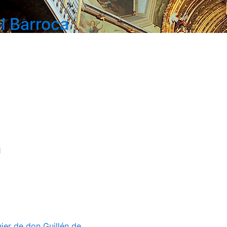
l Barroca
1
er de don Guillén de...