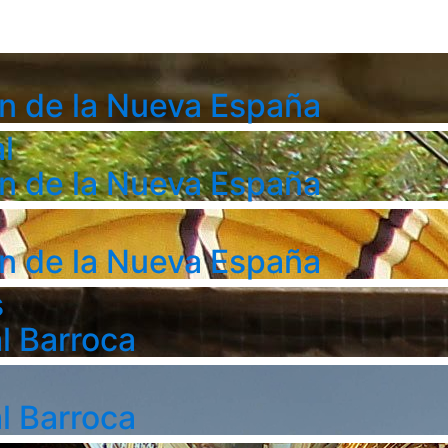
n de la Nueva España
l
n de la Nueva España
n de la Nueva España
s
l Barroca
l Barroca