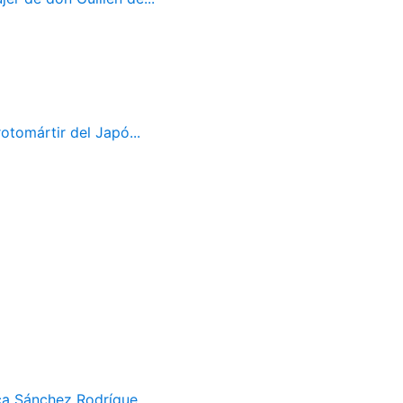
otomártir del Japó...
ca Sánchez Rodrígue...