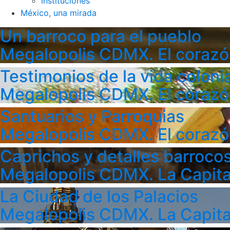
Instituciones
México, una mirada
Un barroco para el pueblo
Megalopolis CDMX. El corazó
Testimonios de la vida colonia
Megalopolis CDMX. El corazó
Santuarios y Parroquias
Megalopolis CDMX. El corazó
Caprichos y detalles barroco
Megalopolis CDMX. La Capita
La Ciudad de los Palacios
Megalopolis CDMX. La Capita