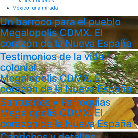
Instituciones
México, una mirada
Un barroco para el pueblo
Megalopolis CDMX. El
corazón de la Nueva España
Testimonios de la vida
colonial
Megalopolis CDMX. El
corazón de la Nueva España
Santuarios y Parroquias
Megalopolis CDMX. El
corazón de la Nueva España
Caprichos y detalles