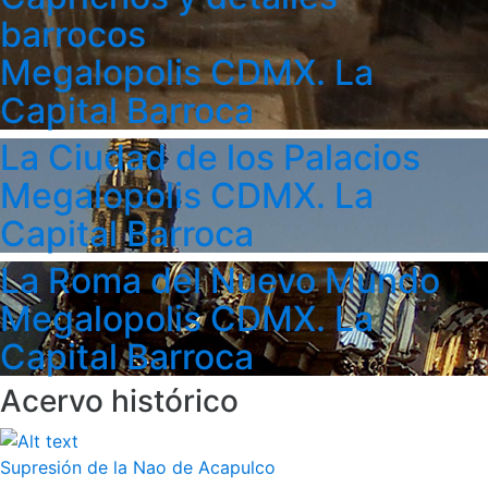
barrocos
Megalopolis CDMX. La
Capital Barroca
La Ciudad de los Palacios
Megalopolis CDMX. La
Capital Barroca
La Roma del Nuevo Mundo
Megalopolis CDMX. La
Capital Barroca
Acervo histórico
Supresión de la Nao de Acapulco