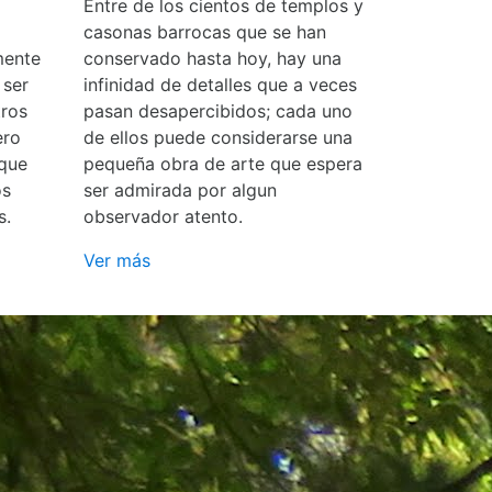
Entre de los cientos de templos y
casonas barrocas que se han
mente
conservado hasta hoy, hay una
 ser
infinidad de detalles que a veces
ros
pasan desapercibidos; cada uno
ero
de ellos puede considerarse una
 que
pequeña obra de arte que espera
os
ser admirada por algun
s.
observador atento.
Ver más