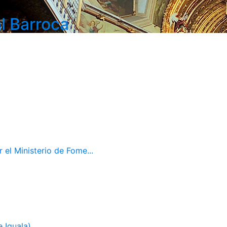
l Barroca
el Ministerio de Fome...
 Iguala)