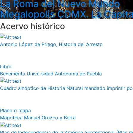
La Roma del Nuevo Mundo
Megalopolis CDMX. La Capita
Acervo histórico
Antonio López de Priego, Historia del Arresto
Libro
Benemérita Universidad Autónoma de Puebla
Cuadro sinóptico de Historia Natural mandado imprimir por 
Plano o mapa
Mapoteca Manuel Orozco y Berra
Plan de Independencia de la América Septentrional (Plan de