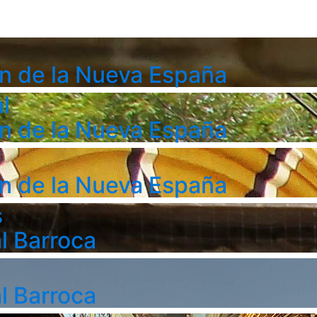
n de la Nueva España
l
n de la Nueva España
n de la Nueva España
s
l Barroca
l Barroca