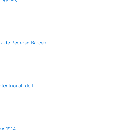
z de Pedroso Bárcen...
ntrional, de l...
en 1914