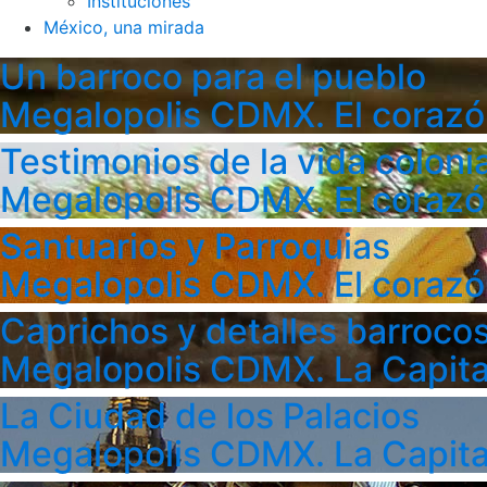
Instituciones
México, una mirada
Un barroco para el pueblo
Megalopolis CDMX. El corazó
Testimonios de la vida colonia
Megalopolis CDMX. El corazó
Santuarios y Parroquias
Megalopolis CDMX. El corazó
Caprichos y detalles barroco
Megalopolis CDMX. La Capita
La Ciudad de los Palacios
Megalopolis CDMX. La Capita