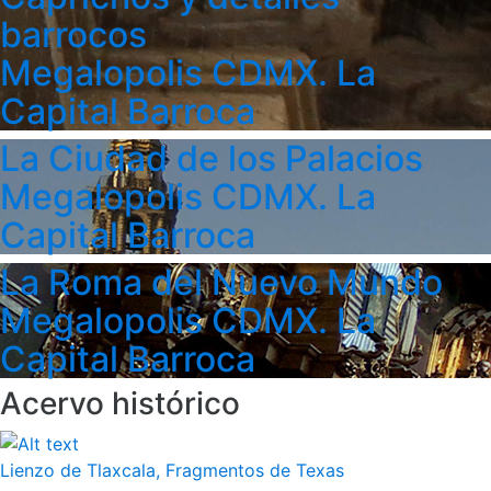
barrocos
Megalopolis CDMX. La
Capital Barroca
La Ciudad de los Palacios
Megalopolis CDMX. La
Capital Barroca
La Roma del Nuevo Mundo
Megalopolis CDMX. La
Capital Barroca
Acervo histórico
Lienzo de Tlaxcala, Fragmentos de Texas