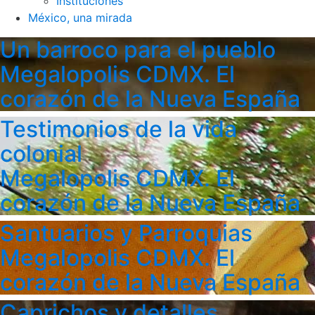
Instituciones
México, una mirada
Un barroco para el pueblo
Megalopolis CDMX. El
corazón de la Nueva España
Testimonios de la vida
colonial
Megalopolis CDMX. El
corazón de la Nueva España
Santuarios y Parroquias
Megalopolis CDMX. El
corazón de la Nueva España
Caprichos y detalles