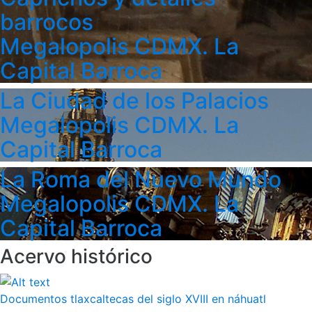
barrocos
Megalopolis CDMX. La
Capital Barroca
La Ciudad de los Palacios
Megalopolis CDMX. La
Capital Barroca
La Roma del Nuevo Mundo
Megalopolis CDMX. La
Capital Barroca
Acervo histórico
Documentos tlaxcaltecas del siglo XVIII en náhuatl