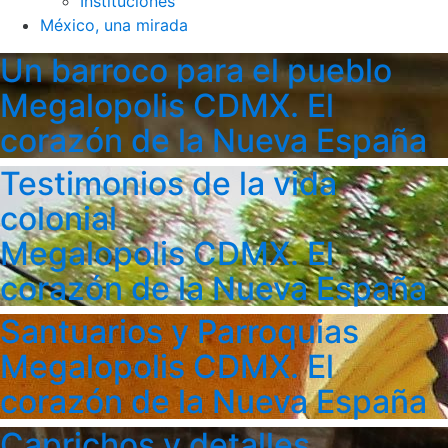
Instituciones
México, una mirada
Un barroco para el pueblo
Megalopolis CDMX. El
corazón de la Nueva España
Testimonios de la vida
colonial
Megalopolis CDMX. El
corazón de la Nueva España
Santuarios y Parroquias
Megalopolis CDMX. El
corazón de la Nueva España
Caprichos y detalles