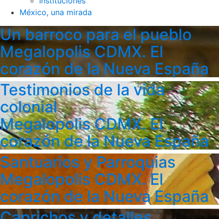
Instituciones
México, una mirada
Un barroco para el pueblo
Megalopolis CDMX. El
corazón de la Nueva España
Testimonios de la vida
colonial
Megalopolis CDMX. El
corazón de la Nueva España
Santuarios y Parroquias
Megalopolis CDMX. El
corazón de la Nueva España
Caprichos y detalles