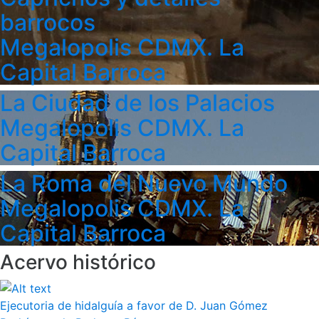
barrocos
Megalopolis CDMX. La
Capital Barroca
La Ciudad de los Palacios
Megalopolis CDMX. La
Capital Barroca
La Roma del Nuevo Mundo
Megalopolis CDMX. La
Capital Barroca
Acervo histórico
Ejecutoria de hidalguía a favor de D. Juan Gómez