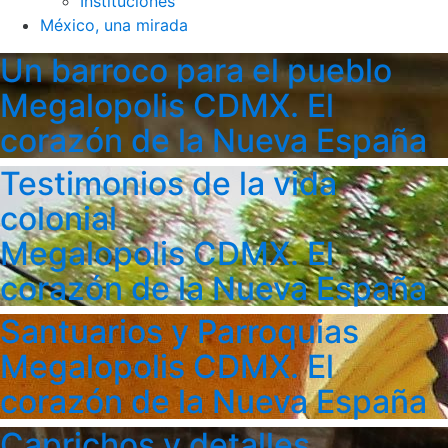
Instituciones
México, una mirada
Un barroco para el pueblo
Megalopolis CDMX. El
corazón de la Nueva España
Testimonios de la vida
colonial
Megalopolis CDMX. El
corazón de la Nueva España
Santuarios y Parroquias
Megalopolis CDMX. El
corazón de la Nueva España
Caprichos y detalles