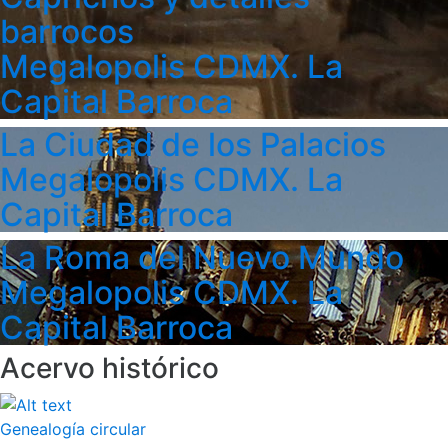
barrocos
Megalopolis CDMX. La
Capital Barroca
La Ciudad de los Palacios
Megalopolis CDMX. La
Capital Barroca
La Roma del Nuevo Mundo
Megalopolis CDMX. La
Capital Barroca
Acervo histórico
Genealogía circular