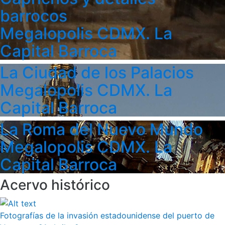
barrocos
Megalopolis CDMX. La
Capital Barroca
La Ciudad de los Palacios
Megalopolis CDMX. La
Capital Barroca
La Roma del Nuevo Mundo
Megalopolis CDMX. La
Capital Barroca
Acervo histórico
Fotografías de la invasión estadounidense del puerto de