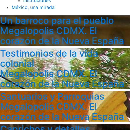
Instituciones
México, una mirada
Un barroco para el pueblo
Megalopolis CDMX. El
corazón de la Nueva España
Testimonios de la vida
colonial
Megalopolis CDMX. El
corazón de la Nueva España
Santuarios y Parroquias
Megalopolis CDMX. El
corazón de la Nueva España
Caprichos y detalles