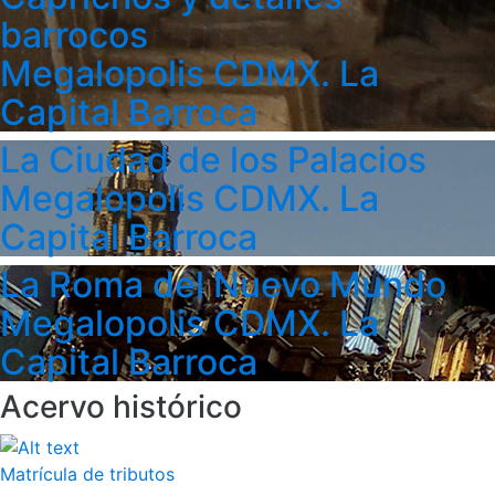
barrocos
Megalopolis CDMX. La
Capital Barroca
La Ciudad de los Palacios
Megalopolis CDMX. La
Capital Barroca
La Roma del Nuevo Mundo
Megalopolis CDMX. La
Capital Barroca
Acervo histórico
Matrícula de tributos