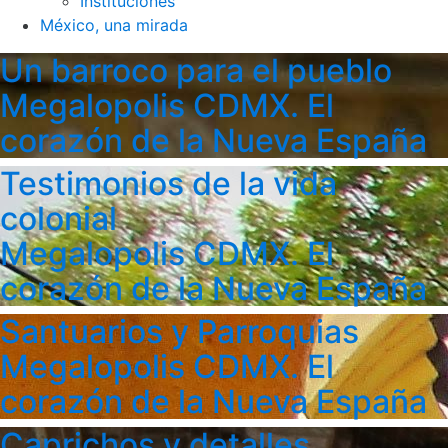
Instituciones
México, una mirada
Un barroco para el pueblo
Megalopolis CDMX. El
corazón de la Nueva España
Testimonios de la vida
colonial
Megalopolis CDMX. El
corazón de la Nueva España
Santuarios y Parroquias
Megalopolis CDMX. El
corazón de la Nueva España
Caprichos y detalles