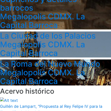
barrocos
Megalopolis CDMX. La
Capital Barroca
La Ciudad de los Palacios
Megalopolis CDMX. La
Capital Barroca
La Roma del Nuevo Mundo
Megalopolis CDMX. La
Capital Barroca
Acervo histórico
Guillén de Lampart, "Propuesta al Rey Felipe IV para la