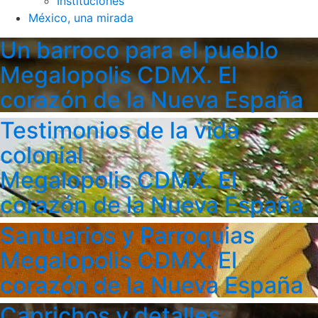
Instituciones
México, una mirada
Un barroco para el pueblo
Megalopolis CDMX. El
corazón de la Nueva España
Testimonios de la vida
colonial
Megalopolis CDMX. El
corazón de la Nueva España
Santuarios y Parroquias
Megalopolis CDMX. El
corazón de la Nueva España
Caprichos y detalles