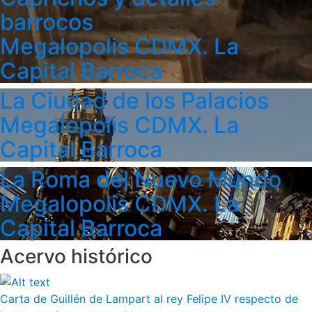
barrocos
Megalopolis CDMX. La
Capital Barroca
La Ciudad de los Palacios
Megalopolis CDMX. La
Capital Barroca
La Roma del Nuevo Mundo
Megalopolis CDMX. La
Capital Barroca
Acervo histórico
Carta de Guillén de Lampart al rey Felipe IV respecto de