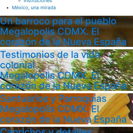
Instituciones
México, una mirada
Un barroco para el pueblo
Megalopolis CDMX. El
corazón de la Nueva España
Testimonios de la vida
colonial
Megalopolis CDMX. El
corazón de la Nueva España
Santuarios y Parroquias
Megalopolis CDMX. El
corazón de la Nueva España
Caprichos y detalles