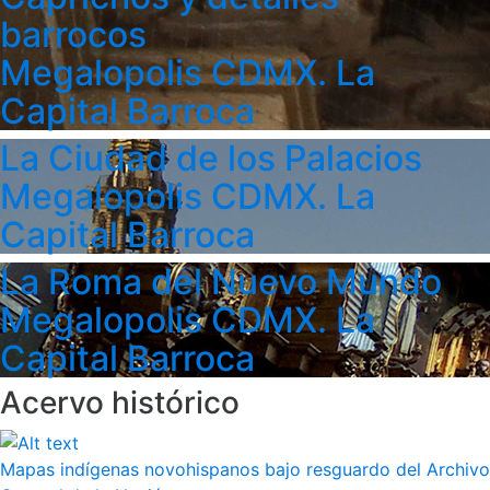
barrocos
Megalopolis CDMX. La
Capital Barroca
La Ciudad de los Palacios
Megalopolis CDMX. La
Capital Barroca
La Roma del Nuevo Mundo
Megalopolis CDMX. La
Capital Barroca
Acervo histórico
Mapas indígenas novohispanos bajo resguardo del Archivo