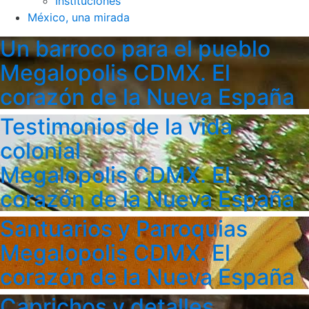
Instituciones
México, una mirada
Un barroco para el pueblo
Megalopolis CDMX. El
corazón de la Nueva España
Testimonios de la vida
colonial
Megalopolis CDMX. El
corazón de la Nueva España
Santuarios y Parroquias
Megalopolis CDMX. El
corazón de la Nueva España
Caprichos y detalles