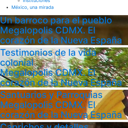
Instituciones
México, una mirada
Un barroco para el pueblo
Megalopolis CDMX. El
corazón de la Nueva España
Testimonios de la vida
colonial
Megalopolis CDMX. El
corazón de la Nueva España
Santuarios y Parroquias
Megalopolis CDMX. El
corazón de la Nueva España
Caprichos y detalles