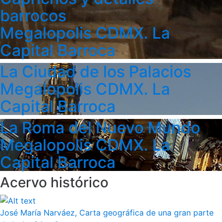
barrocos
Megalopolis CDMX. La
Capital Barroca
La Ciudad de los Palacios
Megalopolis CDMX. La
Capital Barroca
La Roma del Nuevo Mundo
Megalopolis CDMX. La
Capital Barroca
Acervo histórico
José María Narváez, Carta geográfica de una gran parte