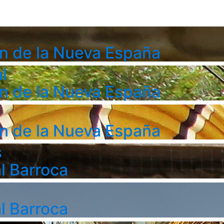
n de la Nueva España
l
n de la Nueva España
n de la Nueva España
s
l Barroca
l Barroca