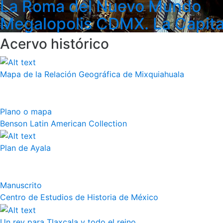
La Roma del Nuevo Mundo
Megalopolis CDMX. La Capita
Acervo histórico
Mapa de la Relación Geográfica de Mixquiahuala
Plano o mapa
Benson Latin American Collection
Plan de Ayala
Manuscrito
Centro de Estudios de Historia de México
Un rey para Tlaxcala y todo el reino