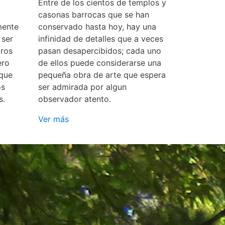
Entre de los cientos de templos y
casonas barrocas que se han
mente
conservado hasta hoy, hay una
 ser
infinidad de detalles que a veces
ros
pasan desapercibidos; cada uno
ero
de ellos puede considerarse una
 que
pequeña obra de arte que espera
os
ser admirada por algun
s.
observador atento.
Ver más