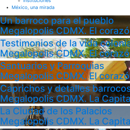
Instituciones
México, una mirada
Un barroco para el pueblo
Megalopolis CDMX. El corazó
Testimonios de la vida colonia
Megalopolis CDMX. El corazó
Santuarios y Parroquias
Megalopolis CDMX. El corazó
Caprichos y detalles barroco
Megalopolis CDMX. La Capita
La Ciudad de los Palacios
Megalopolis CDMX. La Capita