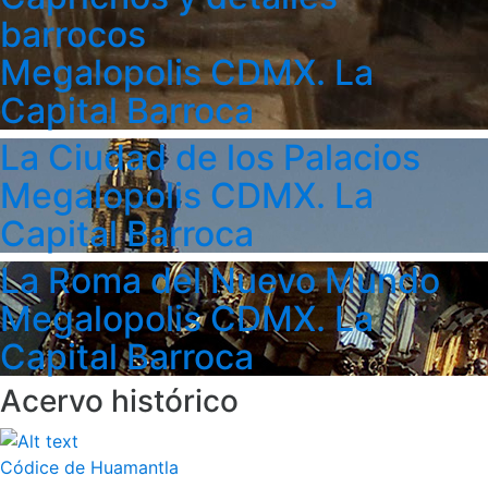
barrocos
Megalopolis CDMX. La
Capital Barroca
La Ciudad de los Palacios
Megalopolis CDMX. La
Capital Barroca
La Roma del Nuevo Mundo
Megalopolis CDMX. La
Capital Barroca
Acervo histórico
Códice de Huamantla