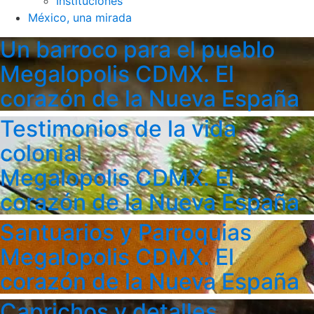
Instituciones
México, una mirada
Un barroco para el pueblo
Megalopolis CDMX. El
corazón de la Nueva España
Testimonios de la vida
colonial
Megalopolis CDMX. El
corazón de la Nueva España
Santuarios y Parroquias
Megalopolis CDMX. El
corazón de la Nueva España
Caprichos y detalles