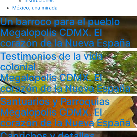
Instituciones
México, una mirada
Un barroco para el pueblo
Megalopolis CDMX. El
corazón de la Nueva España
Testimonios de la vida
colonial
Megalopolis CDMX. El
corazón de la Nueva España
Santuarios y Parroquias
Megalopolis CDMX. El
corazón de la Nueva España
Caprichos y detalles