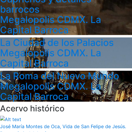
barrocos
Megalopolis CDMX. La
Capital Barroca
La Ciudad de los Palacios
Megalopolis CDMX. La
Capital Barroca
La Roma del Nuevo Mundo
Megalopolis CDMX. La
Capital Barroca
Acervo histórico
José María Montes de Oca, Vida de San Felipe de Jesús.