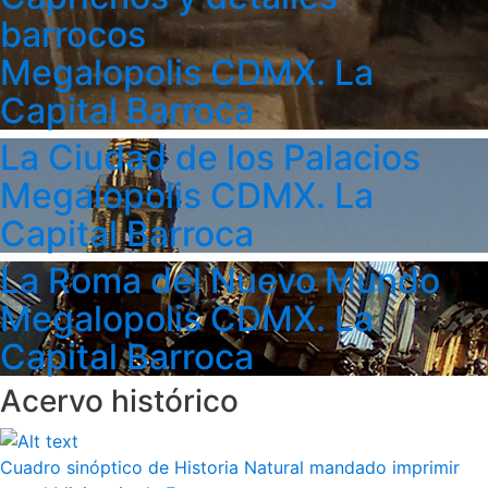
barrocos
Megalopolis CDMX. La
Capital Barroca
La Ciudad de los Palacios
Megalopolis CDMX. La
Capital Barroca
La Roma del Nuevo Mundo
Megalopolis CDMX. La
Capital Barroca
Acervo histórico
Cuadro sinóptico de Historia Natural mandado imprimir