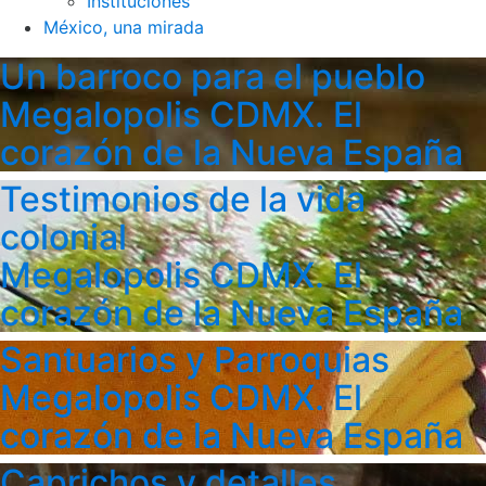
Instituciones
México, una mirada
Un barroco para el pueblo
Megalopolis CDMX. El
corazón de la Nueva España
Testimonios de la vida
colonial
Megalopolis CDMX. El
corazón de la Nueva España
Santuarios y Parroquias
Megalopolis CDMX. El
corazón de la Nueva España
Caprichos y detalles