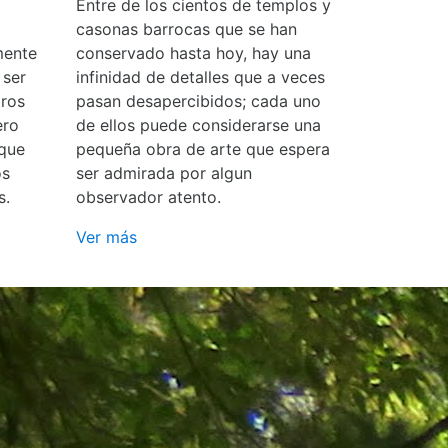
Entre de los cientos de templos y
casonas barrocas que se han
mente
conservado hasta hoy, hay una
 ser
infinidad de detalles que a veces
ros
pasan desapercibidos; cada uno
ero
de ellos puede considerarse una
 que
pequeña obra de arte que espera
os
ser admirada por algun
s.
observador atento.
Ver más