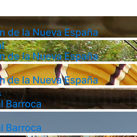
n de la Nueva España
l
n de la Nueva España
n de la Nueva España
s
l Barroca
l Barroca