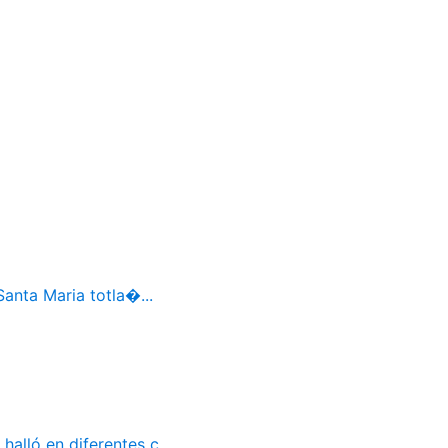
Santa Maria totla�...
alló en diferentes c...