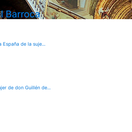
l Barroca
 España de la suje...
er de don Guillén de...