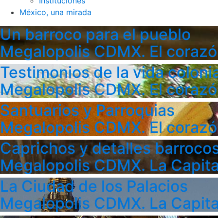
Instituciones
México, una mirada
Un barroco para el pueblo
Megalopolis CDMX. El corazó
Testimonios de la vida colonia
Megalopolis CDMX. El corazó
Santuarios y Parroquias
Megalopolis CDMX. El corazó
Caprichos y detalles barroco
Megalopolis CDMX. La Capita
La Ciudad de los Palacios
Megalopolis CDMX. La Capita