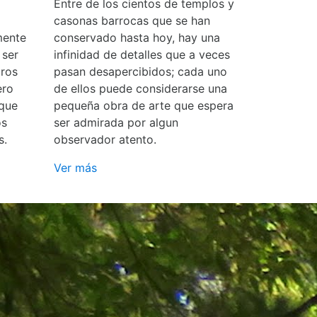
Entre de los cientos de templos y
casonas barrocas que se han
mente
conservado hasta hoy, hay una
 ser
infinidad de detalles que a veces
ros
pasan desapercibidos; cada uno
ero
de ellos puede considerarse una
 que
pequeña obra de arte que espera
os
ser admirada por algun
s.
observador atento.
Ver más