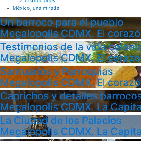
Instituciones
México, una mirada
Un barroco para el pueblo
Megalopolis CDMX. El corazó
Testimonios de la vida colonia
Megalopolis CDMX. El corazó
Santuarios y Parroquias
Megalopolis CDMX. El corazó
Caprichos y detalles barroco
Megalopolis CDMX. La Capita
La Ciudad de los Palacios
Megalopolis CDMX. La Capita