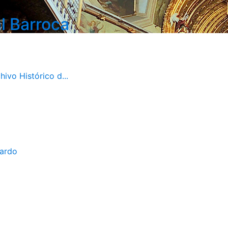
l Barroca
ivo Histórico d...
bardo