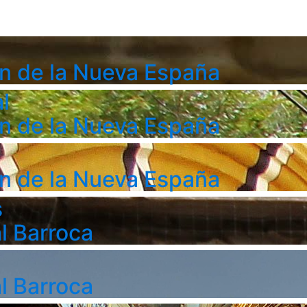
n de la Nueva España
l
n de la Nueva España
n de la Nueva España
s
l Barroca
l Barroca