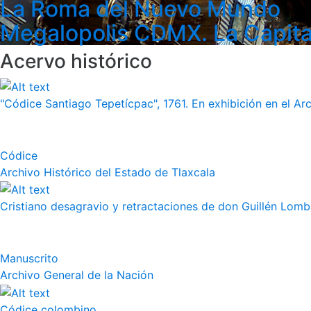
La Roma del Nuevo Mundo
Megalopolis CDMX. La Capita
Acervo histórico
"Códice Santiago Tepetícpac", 1761. En exhibición en el Arch
Códice
Archivo Histórico del Estado de Tlaxcala
Cristiano desagravio y retractaciones de don Guillén Lom
Manuscrito
Archivo General de la Nación
Códice colombino