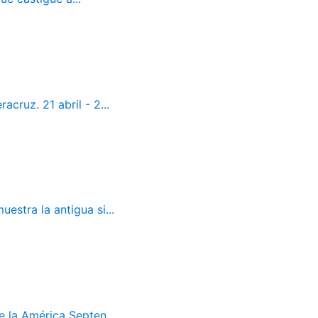
cruz. 21 abril - 2...
estra la antigua si...
 la América Septen...