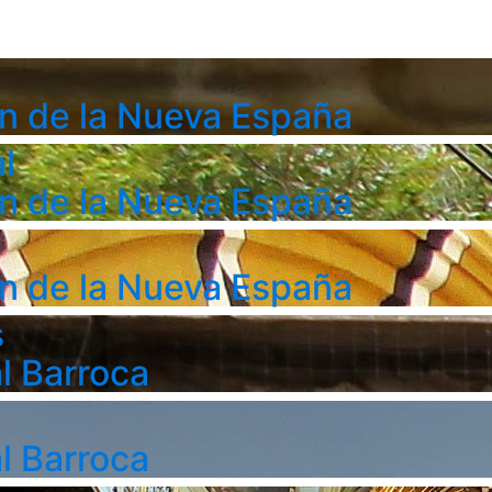
n de la Nueva España
l
n de la Nueva España
n de la Nueva España
s
l Barroca
l Barroca