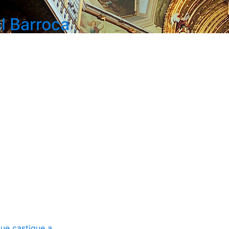
l Barroca
ue castigue a...