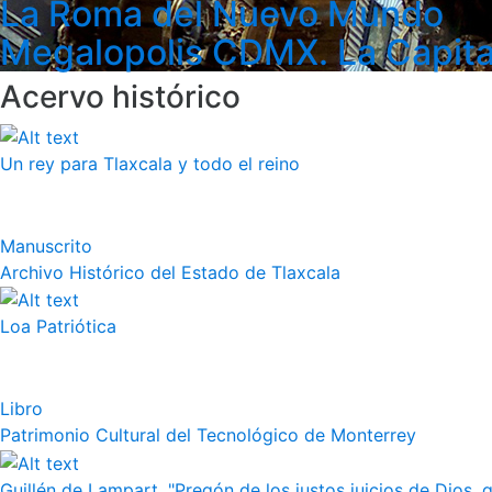
La Roma del Nuevo Mundo
Megalopolis CDMX. La Capita
Acervo histórico
Un rey para Tlaxcala y todo el reino
Manuscrito
Archivo Histórico del Estado de Tlaxcala
Loa Patriótica
Libro
Patrimonio Cultural del Tecnológico de Monterrey
Guillén de Lampart, "Pregón de los justos juicios de Dios, q