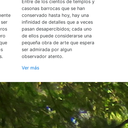
Entre de los cientos de templos y
casonas barrocas que se han
mente
conservado hasta hoy, hay una
 ser
infinidad de detalles que a veces
ros
pasan desapercibidos; cada uno
ero
de ellos puede considerarse una
 que
pequeña obra de arte que espera
os
ser admirada por algun
s.
observador atento.
Ver más