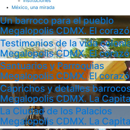
Instituciones
México, una mirada
Un barroco para el pueblo
Megalopolis CDMX. El corazó
Testimonios de la vida colonia
Megalopolis CDMX. El corazó
Santuarios y Parroquias
Megalopolis CDMX. El corazó
Caprichos y detalles barroco
Megalopolis CDMX. La Capita
La Ciudad de los Palacios
Megalopolis CDMX. La Capita