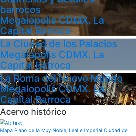
barrocos
Megalopolis CDMX. La
Capital Barroca
La Ciudad de los Palacios
Megalopolis CDMX. La
Capital Barroca
La Roma del Nuevo Mundo
Megalopolis CDMX. La
Capital Barroca
Acervo histórico
Mapa Plano de la Muy Noble, Leal e Imperial Ciudad de