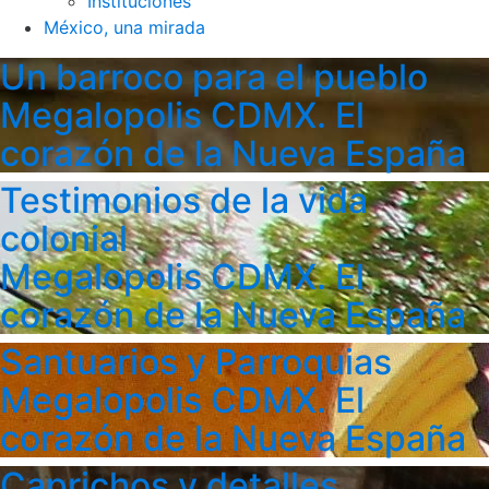
Instituciones
México, una mirada
Un barroco para el pueblo
Megalopolis CDMX. El
corazón de la Nueva España
Testimonios de la vida
colonial
Megalopolis CDMX. El
corazón de la Nueva España
Santuarios y Parroquias
Megalopolis CDMX. El
corazón de la Nueva España
Caprichos y detalles