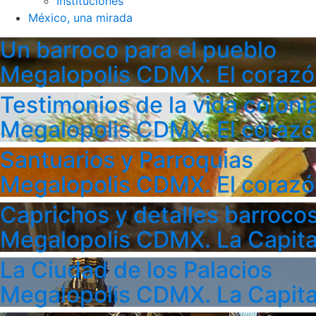
Instituciones
México, una mirada
Un barroco para el pueblo
Megalopolis CDMX. El corazó
Testimonios de la vida colonia
Megalopolis CDMX. El corazó
Santuarios y Parroquias
Megalopolis CDMX. El corazó
Caprichos y detalles barroco
Megalopolis CDMX. La Capita
La Ciudad de los Palacios
Megalopolis CDMX. La Capita