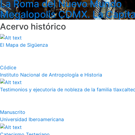
La Roma del Nuevo Mundo
Megalopolis CDMX. La Capita
Acervo histórico
El Mapa de Sigüenza
Códice
Instituto Nacional de Antropología e Historia
Testimonios y ejecutoria de nobleza de la familia tlaxcalte
Manuscrito
Universidad Iberoamericana
Catecismo Testeriano