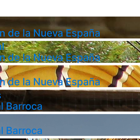
n de la Nueva España
l
n de la Nueva España
n de la Nueva España
s
l Barroca
l Barroca