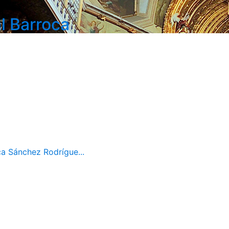
l Barroca
ca Sánchez Rodrígue...