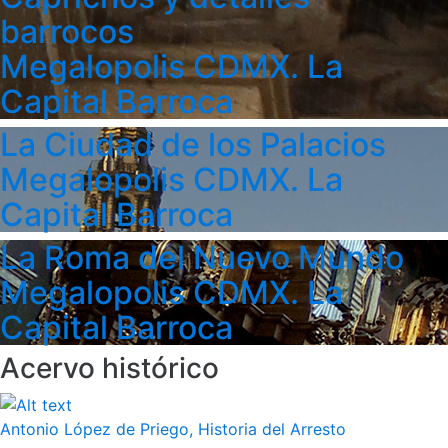
barrocos
Megalopolis CDMX. La
Capital Barroca
La Ciudad de los Palacios
Megalopolis CDMX. La
Capital Barroca
La Roma del Nuevo Mundo
Megalopolis CDMX. La
Capital Barroca
Acervo histórico
Antonio López de Priego, Historia del Arresto