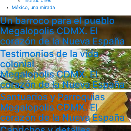
Instituciones
México, una mirada
Un barroco para el pueblo
Megalopolis CDMX. El
corazón de la Nueva España
Testimonios de la vida
colonial
Megalopolis CDMX. El
corazón de la Nueva España
Santuarios y Parroquias
Megalopolis CDMX. El
corazón de la Nueva España
Caprichos y detalles