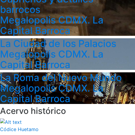
barrocos
Megalopolis CDMX. La
Capital Barroca
La Ciudad de los Palacios
Megalopolis CDMX. La
Capital Barroca
La Roma del Nuevo Mundo
Megalopolis CDMX. La
Capital Barroca
Acervo histórico
Códice Huetamo