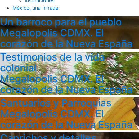
Instituciones
México, una mirada
Un barroco para el pueblo
Megalopolis CDMX. El
corazón de la Nueva España
Testimonios de la vida
colonial
Megalopolis CDMX. El
corazón de la Nueva España
Santuarios y Parroquias
Megalopolis CDMX. El
corazón de la Nueva España
Caprichos y detalles