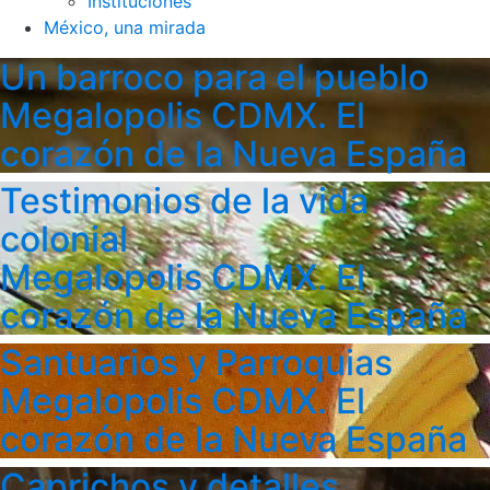
Instituciones
México, una mirada
Un barroco para el pueblo
Megalopolis CDMX. El
corazón de la Nueva España
Testimonios de la vida
colonial
Megalopolis CDMX. El
corazón de la Nueva España
Santuarios y Parroquias
Megalopolis CDMX. El
corazón de la Nueva España
Caprichos y detalles