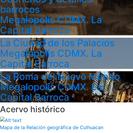
barrocos
Megalopolis CDMX. La
Capital Barroca
La Ciudad de los Palacios
Megalopolis CDMX. La
Capital Barroca
La Roma del Nuevo Mundo
Megalopolis CDMX. La
Capital Barroca
Acervo histórico
Mapa de la Relación geográfica de Culhuacan