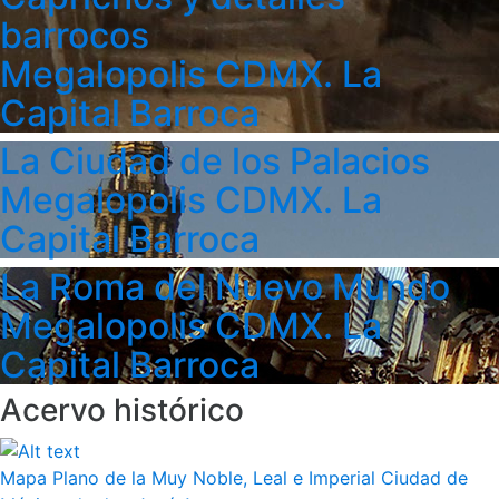
barrocos
Megalopolis CDMX. La
Capital Barroca
La Ciudad de los Palacios
Megalopolis CDMX. La
Capital Barroca
La Roma del Nuevo Mundo
Megalopolis CDMX. La
Capital Barroca
Acervo histórico
Mapa Plano de la Muy Noble, Leal e Imperial Ciudad de