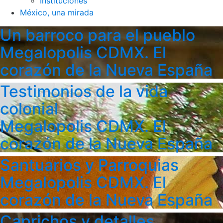
Instituciones
México, una mirada
Un barroco para el pueblo
Megalopolis CDMX. El
corazón de la Nueva España
Testimonios de la vida
colonial
Megalopolis CDMX. El
corazón de la Nueva España
Santuarios y Parroquias
Megalopolis CDMX. El
corazón de la Nueva España
Caprichos y detalles