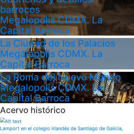
barrocos
Megalopolis CDMX. La
Capital Barroca
La Ciudad de los Palacios
Megalopolis CDMX. La
Capital Barroca
La Roma del Nuevo Mundo
Megalopolis CDMX. La
Capital Barroca
Acervo histórico
Lamport en el colegio irlandés de Santiago de Galicia,