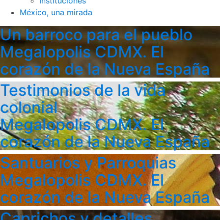
Instituciones
México, una mirada
Un barroco para el pueblo
Megalopolis CDMX. El
corazón de la Nueva España
Testimonios de la vida
colonial
Megalopolis CDMX. El
corazón de la Nueva España
Santuarios y Parroquias
Megalopolis CDMX. El
corazón de la Nueva España
Caprichos y detalles