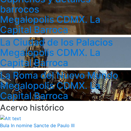
barrocos
Megalopolis CDMX. La
Capital Barroca
La Ciudad de los Palacios
Megalopolis CDMX. La
Capital Barroca
La Roma del Nuevo Mundo
Megalopolis CDMX. La
Capital Barroca
Acervo histórico
Bula In nomine Sancte de Paulo III