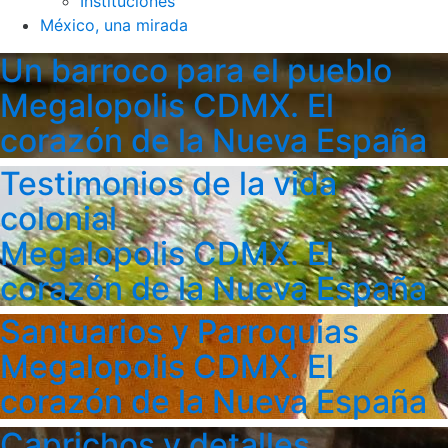
Instituciones
México, una mirada
Un barroco para el pueblo
Megalopolis CDMX. El
corazón de la Nueva España
Testimonios de la vida
colonial
Megalopolis CDMX. El
corazón de la Nueva España
Santuarios y Parroquias
Megalopolis CDMX. El
corazón de la Nueva España
Caprichos y detalles